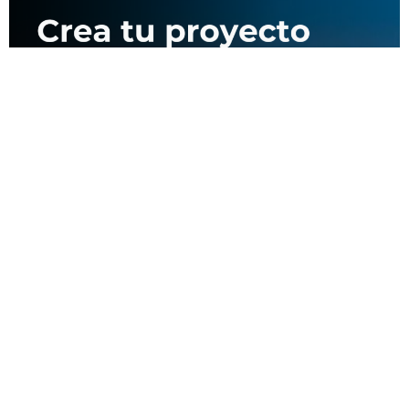
Nosotros
Proyectos
Contacto
Denuncias
Productos
Santiago: Pintor Cicarelli 585, San Joaquín.