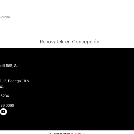
 verano
elli 585, San
0 12, Bodega 18 A-
az.
2 5234
479 0060