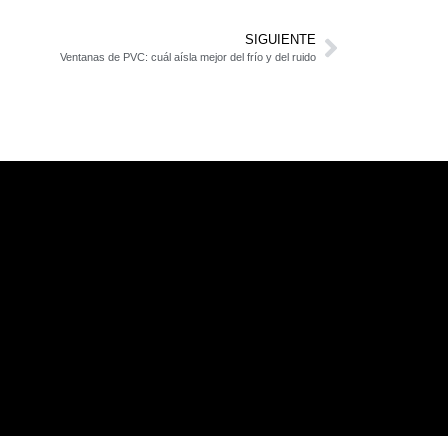
SIGUIENTE
Ventanas de PVC: cuál aísla mejor del frío y del ruido