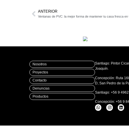
ANTERIOR
Ventanas de PVC: la mejor forma de mantener tu casa fresca en
Santiago: Pintor Cicar
Nosotros
Joaquín.
Proyectos
Concepción: Ruta 16
Contacto
D, San Pedro de la P
Denuncias
Santiago: +56 9 496
Productos
Concepción: +56 9 8