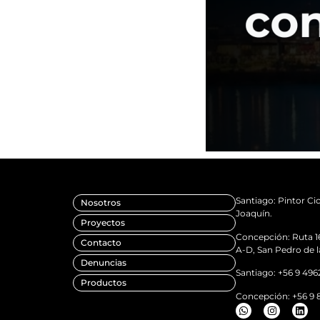
Santiago: Pintor Cic
Nosotros
Joaquín.
Proyectos
Concepción: Ruta 1
Contacto
A-D, San Pedro de l
Denuncias
Santiago: +56 9 496
Productos
Concepción: +56 9 