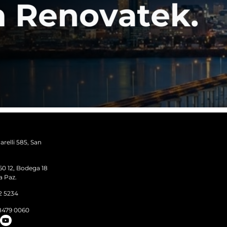
arelli 585, San
60 12, Bodega 18
a Paz.
2 5234
8479 0060